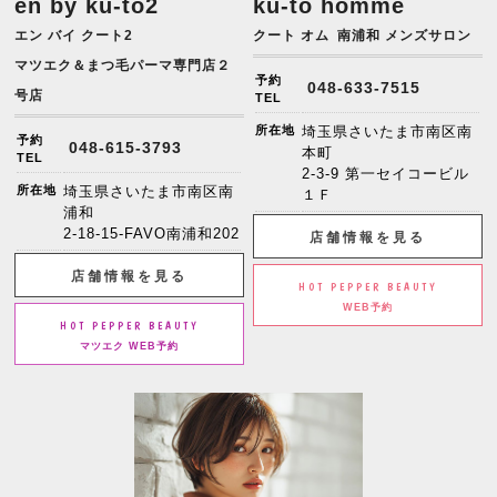
en by ku-to2
ku-to homme
エン バイ クート2
クート オム
南浦和 メンズサロン
マツエク＆まつ毛パーマ専門店２
予約
048-633-7515
号店
TEL
所在地
埼玉県さいたま市南区南
予約
048-615-3793
本町
TEL
2-3-9 第一セイコービル
所在地
埼玉県さいたま市南区南
１Ｆ
浦和
2-18-15-FAVO南浦和202
店舗情報を見る
店舗情報を見る
HOT PEPPER BEAUTY
WEB予約
HOT PEPPER BEAUTY
マツエク WEB予約