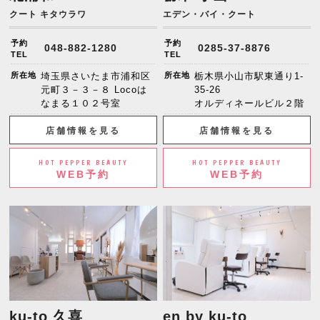
クート キタウラワ
エデン・バイ・クート
予約
予約
048-882-1280
0285-37-8876
TEL
TEL
所在地
埼玉県さいたま市浦和区
所在地
栃木県小山市駅東通り1-
元町３－３－８ Locoは
35-26
なまる１０２号室
オルディネールビル２階
店舗情報を見る
店舗情報を見る
HOT PEPPER BEAUTY
HOT PEPPER BEAUTY
WEB予約
WEB予約
ku-to 久喜
en by ku-to