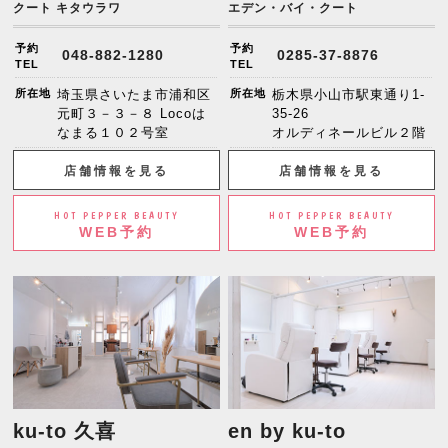
クート キタウラワ
エデン・バイ・クート
予約
予約
048-882-1280
0285-37-8876
TEL
TEL
所在地
埼玉県さいたま市浦和区
所在地
栃木県小山市駅東通り1-
元町３－３－８ Locoは
35-26
なまる１０２号室
オルディネールビル２階
店舗情報を見る
店舗情報を見る
HOT PEPPER BEAUTY
HOT PEPPER BEAUTY
WEB予約
WEB予約
ku-to 久喜
en by ku-to