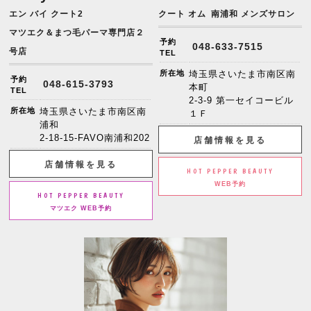
エン バイ クート2
クート オム
南浦和 メンズサロン
マツエク＆まつ毛パーマ専門店２
予約
048-633-7515
号店
TEL
所在地
埼玉県さいたま市南区南
予約
048-615-3793
本町
TEL
2-3-9 第一セイコービル
所在地
埼玉県さいたま市南区南
１Ｆ
浦和
2-18-15-FAVO南浦和202
店舗情報を見る
店舗情報を見る
HOT PEPPER BEAUTY
WEB予約
HOT PEPPER BEAUTY
マツエク WEB予約