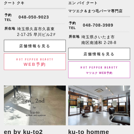
クート クキ
エン バイ クート
マツエク＆まつ毛パーマ専門店
予約
048-050-9023
TEL
予約
048-708-3989
TEL
所在地
埼玉県久喜市久喜東
2-17-25 早川ビル2Ｆ
所在地
埼玉県さいたま市
南区南浦和 2-28-8
店舗情報を見る
店舗情報を見る
HOT PEPPER BEAUTY
WEB予約
HOT PEPPER BEAUTY
マツエク WEB予約
en by ku-to2
ku-to homme