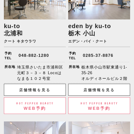
ku-to
eden by ku-to
北浦和
栃木 小山
クート キタウラワ
エデン・バイ・クート
予約
予約
048-882-1280
0285-37-8876
TEL
TEL
所在地
埼玉県さいたま市浦和区
所在地
栃木県小山市駅東通り1-
元町３－３－８ Locoは
35-26
なまる１０２号室
オルディネールビル２階
店舗情報を見る
店舗情報を見る
HOT PEPPER BEAUTY
HOT PEPPER BEAUTY
WEB予約
WEB予約