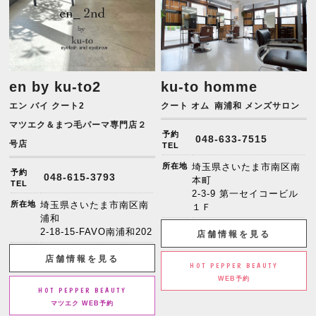
en by ku-to2
ku-to homme
エン バイ クート2
クート オム
南浦和 メンズサロン
マツエク＆まつ毛パーマ専門店２
予約
048-633-7515
号店
TEL
所在地
埼玉県さいたま市南区南
予約
048-615-3793
本町
TEL
2-3-9 第一セイコービル
所在地
埼玉県さいたま市南区南
１Ｆ
浦和
2-18-15-FAVO南浦和202
店舗情報を見る
店舗情報を見る
HOT PEPPER BEAUTY
WEB予約
HOT PEPPER BEAUTY
マツエク WEB予約