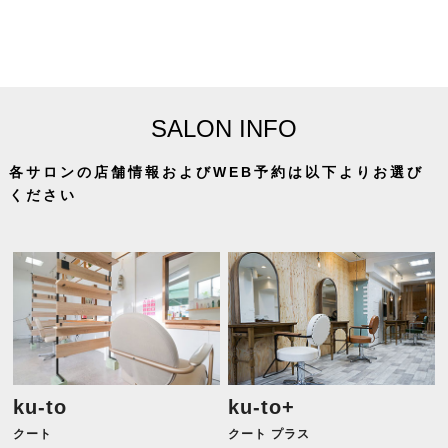
SALON INFO
各サロンの店舗情報およびWEB予約は以下よりお選び
ください
ku-to
ku-to+
クート
クート プラス