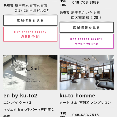
予約
048-708-3989
TEL
所在地
埼玉県久喜市久喜東
2-17-25 早川ビル2Ｆ
所在地
埼玉県さいたま市
南区南浦和 2-28-8
店舗情報を見る
店舗情報を見る
HOT PEPPER BEAUTY
WEB予約
HOT PEPPER BEAUTY
マツエク WEB予約
en by ku-to2
ku-to homme
エン バイ クート2
クート オム
南浦和 メンズサロン
マツエク＆まつ毛パーマ専門店２
予約
048-633-7515
号店