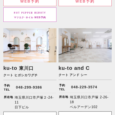
WEB予約
WEB予約
HOT PEPPER BEAUTY
マツエク･ネイル WEB予約
ku-to
ku-to and C
東川口
クート アンド シー
クート ヒガシカワグチ
予約
予約
048-229-3574
048-299-9386
TEL
TEL
所在地
埼玉県川口市戸塚 2-26-
所在地
埼玉県川口市戸塚２-24-
18
11
ベルアーデン102
日下ビル