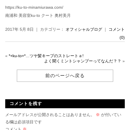
https://ku-to-minamiurawa.com/
南浦和 美容室ku-to クート 奥村美月
2017年 5月 8日 ｜ カテゴリー：
オフィシャルブログ
｜
コメント
(0)
«
*+ku-to+*…ツヤ髪キープのストレートａ!
よく聞くミントシャンプーってなんだ？？
»
前のページへ戻る
コメントを残す
メールアドレスが公開されることはありません。
※
が付いてい
る欄は必須項目です
コメント
※