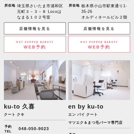
所在地
埼玉県さいたま市浦和区
所在地
栃木県小山市駅東通り1-
元町３－３－８ Locoは
35-26
なまる１０２号室
オルディネールビル２階
店舗情報を見る
店舗情報を見る
HOT PEPPER BEAUTY
HOT PEPPER BEAUTY
WEB予約
WEB予約
ku-to 久喜
en by ku-to
クート クキ
エン バイ クート
マツエク＆まつ毛パーマ専門店
予約
048-050-9023
TEL