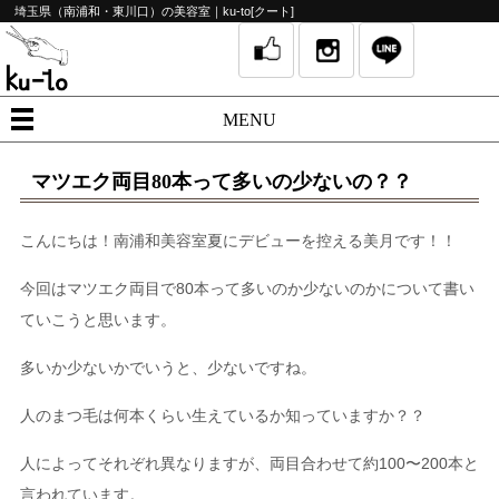
埼玉県（南浦和・東川口）の美容室｜ku-to[クート]
MENU
マツエク両目80本って多いの少ないの？？
こんにちは！南浦和美容室夏にデビューを控える美月です！！
今回はマツエク両目で80本って多いのか少ないのかについて書い
ていこうと思います。
多いか少ないかでいうと、少ないですね。
人のまつ毛は何本くらい生えているか知っていますか？？
人によってそれぞれ異なりますが、両目合わせて約100〜200本と
言われています。