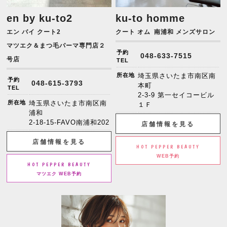
en by ku-to2
ku-to homme
エン バイ クート2
クート オム
南浦和 メンズサロン
マツエク＆まつ毛パーマ専門店２
予約
048-633-7515
号店
TEL
所在地
埼玉県さいたま市南区南
予約
048-615-3793
本町
TEL
2-3-9 第一セイコービル
所在地
埼玉県さいたま市南区南
１Ｆ
浦和
2-18-15-FAVO南浦和202
店舗情報を見る
店舗情報を見る
HOT PEPPER BEAUTY
WEB予約
HOT PEPPER BEAUTY
マツエク WEB予約