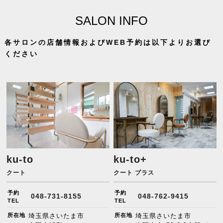
SALON INFO
各サロンの店舗情報およびWEB予約は以下よりお選び
ください
ku-to
ku-to+
クート
クート プラス
予約
予約
048-731-8155
048-762-9415
TEL
TEL
所在地
埼玉県さいたま市
所在地
埼玉県さいたま市