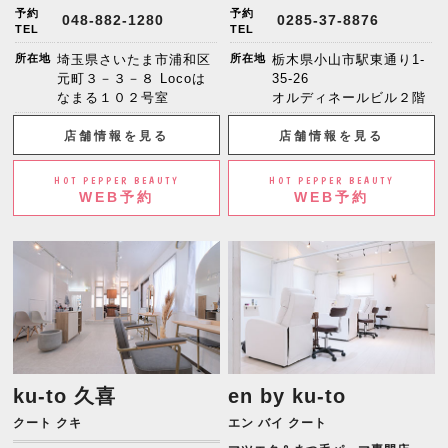
予約
予約
048-882-1280
0285-37-8876
TEL
TEL
所在地
埼玉県さいたま市浦和区
所在地
栃木県小山市駅東通り1-
元町３－３－８ Locoは
35-26
なまる１０２号室
オルディネールビル２階
店舗情報を見る
店舗情報を見る
HOT PEPPER BEAUTY
HOT PEPPER BEAUTY
WEB予約
WEB予約
ku-to 久喜
en by ku-to
クート クキ
エン バイ クート