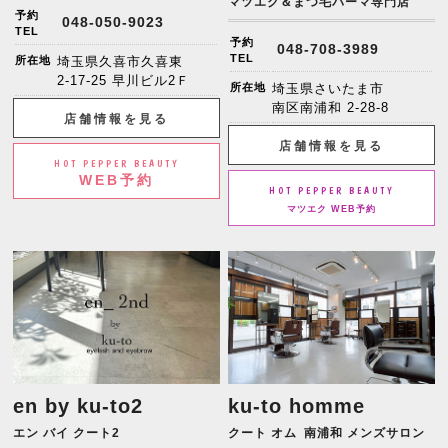
マツエク＆まつ毛パーマ専門店
予約
048-050-9023
TEL
予約
048-708-3989
TEL
所在地
埼玉県久喜市久喜東
2-17-25 早川ビル2Ｆ
所在地
埼玉県さいたま市
南区南浦和 2-28-8
店舗情報を見る
店舗情報を見る
HOT PEPPER BEAUTY
WEB予約
HOT PEPPER BEAUTY
マツエク WEB予約
en by ku-to2
ku-to homme
エン バイ クート2
クート オム
南浦和 メンズサロン