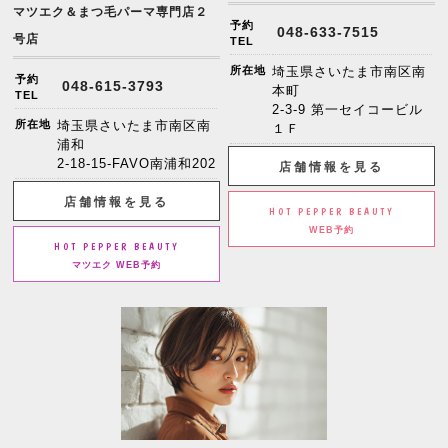
マツエク＆まつ毛パーマ専門店２
予約
048-633-7515
号店
TEL
所在地
埼玉県さいたま市南区南
予約
048-615-3793
本町
TEL
2-3-9 第一セイコービル
所在地
埼玉県さいたま市南区南
１Ｆ
浦和
2-18-15-FAVO南浦和202
店舗情報を見る
店舗情報を見る
HOT PEPPER BEAUTY
WEB予約
HOT PEPPER BEAUTY
マツエク WEB予約