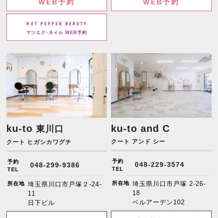
WEB予約
WEB予約
HOT PEPPER BEAUTY
マツエク･ネイル WEB予約
ku-to
ku-to and C
東川口
クート アンド シー
クート ヒガシカワグチ
予約
予約
048-229-3574
048-299-9386
TEL
TEL
所在地
埼玉県川口市戸塚 2-26-
所在地
埼玉県川口市戸塚２-24-
18
11
ベルアーデン102
日下ビル