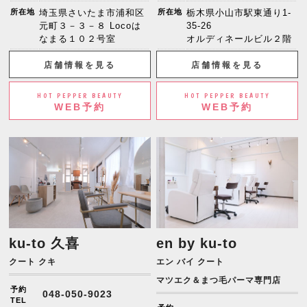
所在地
埼玉県さいたま市浦和区
所在地
栃木県小山市駅東通り1-
元町３－３－８ Locoは
35-26
なまる１０２号室
オルディネールビル２階
店舗情報を見る
店舗情報を見る
HOT PEPPER BEAUTY
HOT PEPPER BEAUTY
WEB予約
WEB予約
ku-to 久喜
en by ku-to
クート クキ
エン バイ クート
マツエク＆まつ毛パーマ専門店
予約
048-050-9023
TEL