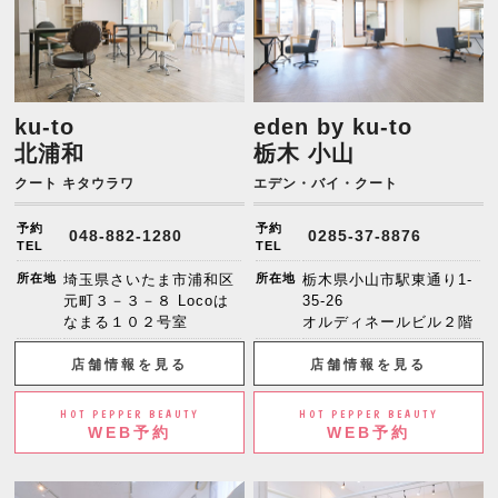
ku-to
eden by ku-to
北浦和
栃木 小山
クート キタウラワ
エデン・バイ・クート
予約
予約
048-882-1280
0285-37-8876
TEL
TEL
所在地
埼玉県さいたま市浦和区
所在地
栃木県小山市駅東通り1-
元町３－３－８ Locoは
35-26
なまる１０２号室
オルディネールビル２階
店舗情報を見る
店舗情報を見る
HOT PEPPER BEAUTY
HOT PEPPER BEAUTY
WEB予約
WEB予約