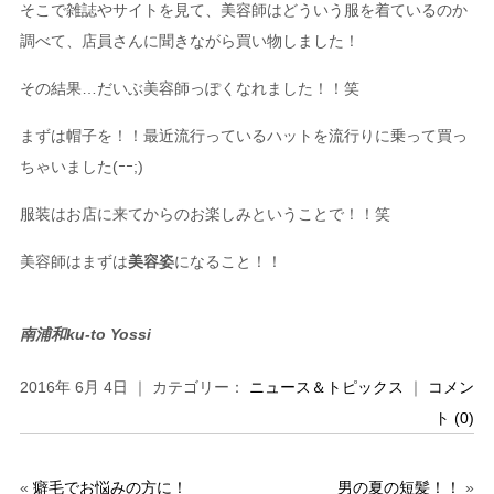
そこで雑誌やサイトを見て、美容師はどういう服を着ているのか
調べて、店員さんに聞きながら買い物しました！
その結果…だいぶ美容師っぽくなれました！！笑
まずは帽子を！！最近流行っているハットを流行りに乗って買っ
ちゃいました(ｰｰ;)
服装はお店に来てからのお楽しみということで！！笑
美容師はまずは
美容姿
になること！！
南浦和ku-to Yossi
2016年 6月 4日 ｜ カテゴリー：
ニュース＆トピックス
｜
コメン
ト (0)
«
癖毛でお悩みの方に！
男の夏の短髪！！
»