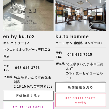
en by ku-to2
ku-to homme
エン バイ クート2
クート オム
南浦和 メンズサロン
マツエク＆まつ毛パーマ専門店２
予約
048-633-7515
号店
TEL
所在地
埼玉県さいたま市南区南
予約
048-615-3793
本町
TEL
2-3-9 第一セイコービル
所在地
埼玉県さいたま市南区南
１Ｆ
浦和
2-18-15-FAVO南浦和202
店舗情報を見る
店舗情報を見る
HOT PEPPER BEAUTY
WEB予約
HOT PEPPER BEAUTY