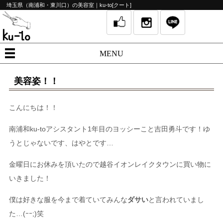
埼玉県（南浦和・東川口）の美容室｜ku-to[クート]
MENU
美容姿！！
こんにちは！！
南浦和ku-toアシスタント1年目のヨッシーこと吉田勇斗です！ゆ
うとじゃないです、はやとです…
金曜日にお休みを頂いたので越谷イオンレイクタウンに買い物に
いきました！
僕は好きな服を今まで着ていてみんな
ダサい
と言われていまし
た…(ｰｰ;)笑