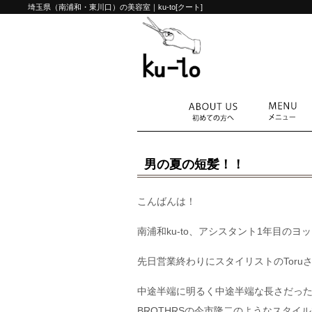
埼玉県（南浦和・東川口）の美容室｜ku-to[クート]
男の夏の短髪！！
こんばんは！
南浦和ku-to、アシスタント1年目のヨッ
先日営業終わりにスタイリストのToru
中途半端に明るく中途半端な長さだったの
BROTHRSの今市隆二のようなスタ