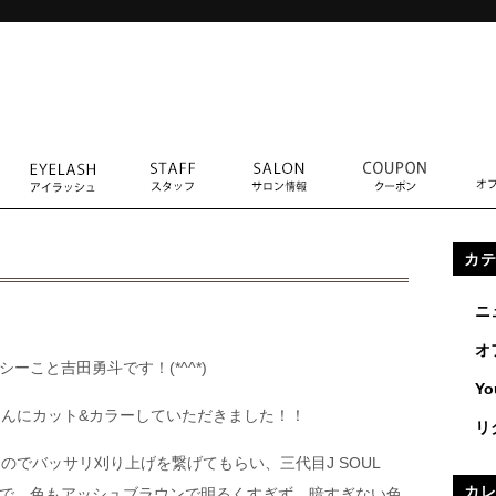
カ
ニ
オ
シーこと吉田勇斗です！(*^^*)
Yo
さんにカット&カラーしていただきました！！
リ
でバッサリ刈り上げを繋げてもらい、三代目J SOUL
カ
イルで、色もアッシュブラウンで明るくすぎず、暗すぎない色