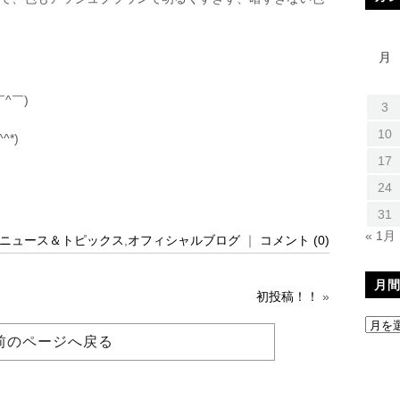
月
！
^￣)ゞ
3
10
*)
17
24
31
« 1月
ニュース＆トピックス
,
オフィシャルブログ
｜
コメント (0)
月
初投稿！！
»
前のページへ戻る