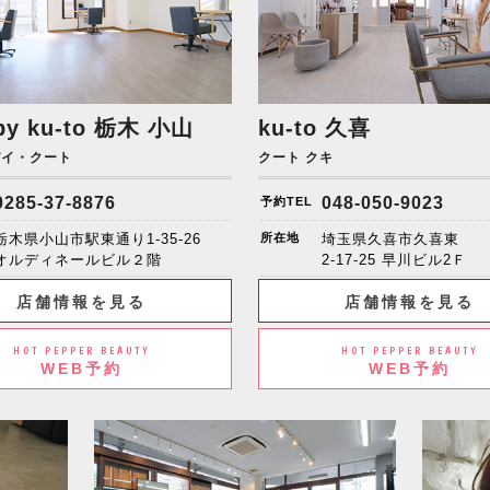
by ku-to
栃木 小山
ku-to 久喜
バイ・クート
クート クキ
0285-37-8876
048-050-9023
予約TEL
栃木県小山市駅東通り1-35-26
所在地
埼玉県久喜市久喜東
オルディネールビル２階
2-17-25 早川ビル2Ｆ
店舗情報を見る
店舗情報を見る
HOT PEPPER BEAUTY
HOT PEPPER BEAUTY
WEB予約
WEB予約