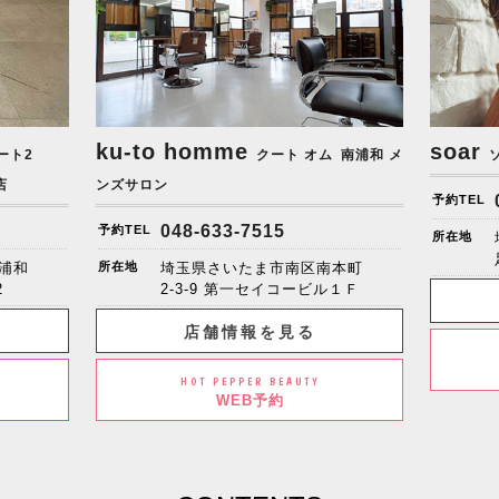
ku-to homme
soar
ート2
クート オム
南浦和 メ
店
ンズサロン
予約TEL
048-633-7515
予約TEL
所在地
浦和
所在地
埼玉県さいたま市南区南本町
2
2-3-9 第一セイコービル１Ｆ
店舗情報を見る
HOT PEPPER BEAUTY
WEB予約