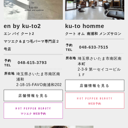
en by ku-to2
ku-to homme
エン バイ クート2
クート オム
南浦和 メンズサロン
マツエク＆まつ毛パーマ専門店２
予約
048-633-7515
号店
TEL
所在地
埼玉県さいたま市南区南
予約
048-615-3793
本町
TEL
2-3-9 第一セイコービル
所在地
埼玉県さいたま市南区南
１Ｆ
浦和
2-18-15-FAVO南浦和202
店舗情報を見る
店舗情報を見る
HOT PEPPER BEAUTY
WEB予約
HOT PEPPER BEAUTY
マツエク WEB予約