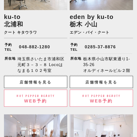
ku-to
eden by ku-to
北浦和
栃木 小山
クート キタウラワ
エデン・バイ・クート
予約
予約
048-882-1280
0285-37-8876
TEL
TEL
所在地
埼玉県さいたま市浦和区
所在地
栃木県小山市駅東通り1-
元町３－３－８ Locoは
35-26
なまる１０２号室
オルディネールビル２階
店舗情報を見る
店舗情報を見る
HOT PEPPER BEAUTY
HOT PEPPER BEAUTY
WEB予約
WEB予約