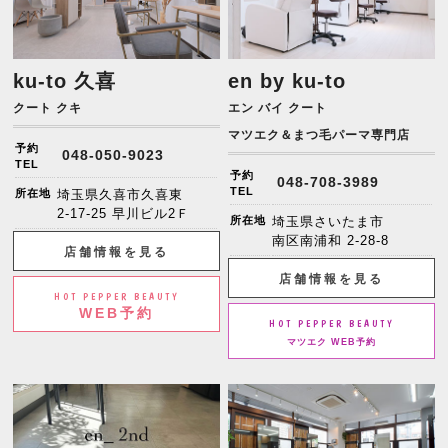
ku-to 久喜
en by ku-to
クート クキ
エン バイ クート
マツエク＆まつ毛パーマ専門店
予約
048-050-9023
TEL
予約
048-708-3989
TEL
所在地
埼玉県久喜市久喜東
2-17-25 早川ビル2Ｆ
所在地
埼玉県さいたま市
南区南浦和 2-28-8
店舗情報を見る
店舗情報を見る
HOT PEPPER BEAUTY
WEB予約
HOT PEPPER BEAUTY
マツエク WEB予約