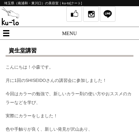
埼玉県（南浦和・東川口）の美容室｜ku-to[クート]
MENU
資生堂講習
こんにちは！小森です。
月に
1
回の
SHISEIDO
さんの講習会に参加しました！
今回はカラーの勉強で、新しいカラー剤の使い方やおススメのカ
ラーなどを学び、
実際にカラーをしました！
色や手触りが良く、新しい発見が沢山あり、