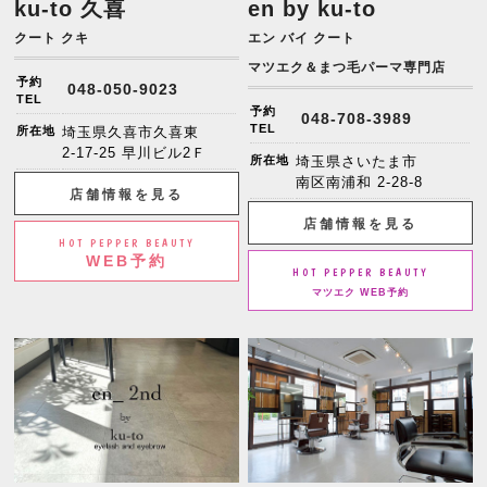
ku-to 久喜
en by ku-to
クート クキ
エン バイ クート
マツエク＆まつ毛パーマ専門店
予約
048-050-9023
TEL
予約
048-708-3989
TEL
所在地
埼玉県久喜市久喜東
2-17-25 早川ビル2Ｆ
所在地
埼玉県さいたま市
南区南浦和 2-28-8
店舗情報を見る
店舗情報を見る
HOT PEPPER BEAUTY
WEB予約
HOT PEPPER BEAUTY
マツエク WEB予約