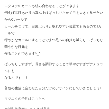
エクステのカールも組み合わせることができます！
例えば黒目あたりの真ん中はぱっちりさせて目を大きく見せたい
から
C
カールで
カールをつけて、目尻はわりと取れやすい位置でもあるので
J
カ
ールで
穏やかなカールにすることでまつ毛への負担も減らし、ぱっちり
華やかな目元を
作ることができます
^_^
ぱっちりしすぎず、長さも調節することで華やかすぎずナチュラ
ルにも
なるんです！！
普段の生活に合わせた自分だけのデザインにしていきましょう
♪
マツエクの予約はこちらへ
南浦和美容室
ku-to +
奥村美月