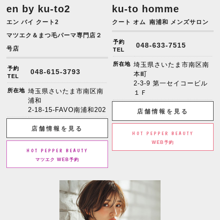
en by ku-to2
ku-to homme
エン バイ クート2
クート オム
南浦和 メンズサロン
マツエク＆まつ毛パーマ専門店２
予約
048-633-7515
号店
TEL
所在地
埼玉県さいたま市南区南
予約
048-615-3793
本町
TEL
2-3-9 第一セイコービル
所在地
埼玉県さいたま市南区南
１Ｆ
浦和
2-18-15-FAVO南浦和202
店舗情報を見る
店舗情報を見る
HOT PEPPER BEAUTY
WEB予約
HOT PEPPER BEAUTY
マツエク WEB予約