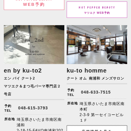
WEB予約
HOT PEPPER BEAUTY
マツエク WEB予約
en by ku-to2
ku-to homme
エン バイ クート2
クート オム
南浦和 メンズサロン
マツエク＆まつ毛パーマ専門店２
予約
048-633-7515
号店
TEL
所在地
埼玉県さいたま市南区南
予約
048-615-3793
本町
TEL
2-3-9 第一セイコービル
所在地
埼玉県さいたま市南区南
１Ｆ
浦和
2-18-15-FAVO南浦和202