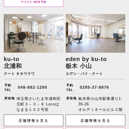
マツエク WEB予約
ku-to
eden by ku-to
北浦和
栃木 小山
クート キタウラワ
エデン・バイ・クート
予約
予約
048-882-1280
0285-37-8876
TEL
TEL
所在地
埼玉県さいたま市浦和区
所在地
栃木県小山市駅東通り1-
元町３－３－８ Locoは
35-26
なまる１０２号室
オルディネールビル２階
店舗情報を見る
店舗情報を見る