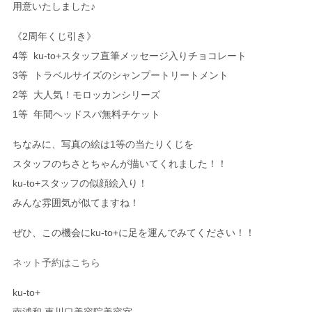
用意いたしました
♪
《
2
周年くじ引き》
4
等
ku-to+
スタッフ直筆メッセージ入りチョコレート
3
等
トラベルサイズのシャンプートリートメント
2
等
大人気！モロッカンシリーズ
1
等
年間ヘッドスパ無料チケット
ちなみに、写真の絵は
1
等の当たりくじを
スタッフのちさとちゃんが描いてくれました！！
ku-to+
スタッフの似顔絵入り！
みんな雰囲気が似てますね！
ぜひ、この機会に
ku-to+
に足を運んでみてください！！
ネット予約はこちら
ku-to+
南浦和
東川口
美容
院
美容室