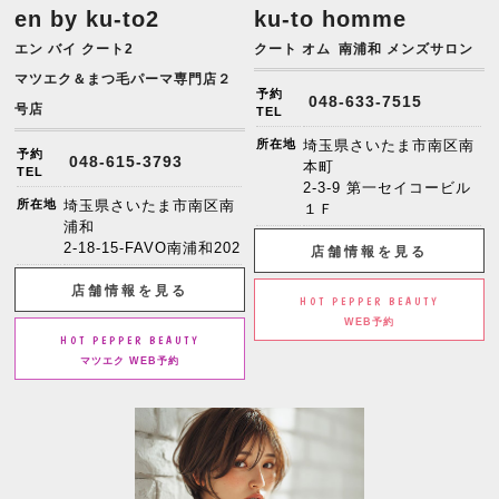
en by ku-to2
ku-to homme
エン バイ クート2
クート オム
南浦和 メンズサロン
マツエク＆まつ毛パーマ専門店２
予約
048-633-7515
号店
TEL
所在地
埼玉県さいたま市南区南
予約
048-615-3793
本町
TEL
2-3-9 第一セイコービル
所在地
埼玉県さいたま市南区南
１Ｆ
浦和
2-18-15-FAVO南浦和202
店舗情報を見る
店舗情報を見る
HOT PEPPER BEAUTY
WEB予約
HOT PEPPER BEAUTY
マツエク WEB予約