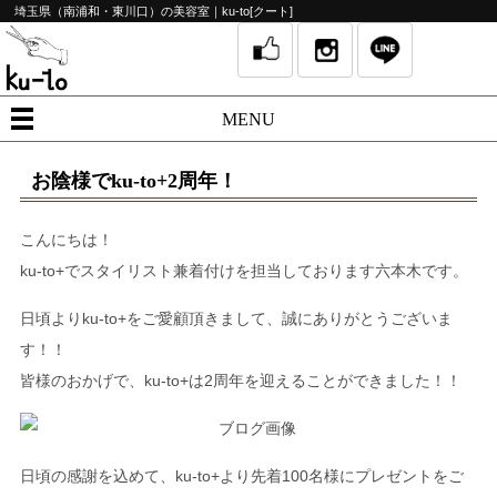
埼玉県（南浦和・東川口）の美容室｜ku-to[クート]
MENU
お陰様でku-to+2周年！
こんにちは！
ku-to+
でスタイリスト兼着付けを担当しております六本木です。
日頃より
ku-to+
をご愛顧頂きまして、誠にありがとうございま
す！！
皆様のおかげで、
ku-to+
は
2
周年を迎えることができました！！
日頃の感謝を込めて、
ku-to+
より先着
100
名様にプレゼントをご