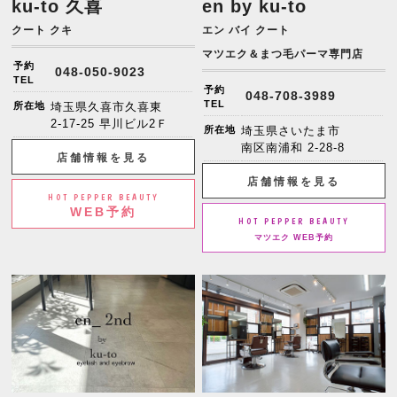
ku-to 久喜
en by ku-to
クート クキ
エン バイ クート
マツエク＆まつ毛パーマ専門店
予約
048-050-9023
TEL
予約
048-708-3989
TEL
所在地
埼玉県久喜市久喜東
2-17-25 早川ビル2Ｆ
所在地
埼玉県さいたま市
南区南浦和 2-28-8
店舗情報を見る
店舗情報を見る
HOT PEPPER BEAUTY
WEB予約
HOT PEPPER BEAUTY
マツエク WEB予約