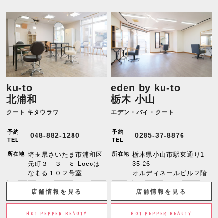
ku-to
eden by ku-to
北浦和
栃木 小山
クート キタウラワ
エデン・バイ・クート
予約
予約
048-882-1280
0285-37-8876
TEL
TEL
所在地
埼玉県さいたま市浦和区
所在地
栃木県小山市駅東通り1-
元町３－３－８ Locoは
35-26
なまる１０２号室
オルディネールビル２階
店舗情報を見る
店舗情報を見る
HOT PEPPER BEAUTY
HOT PEPPER BEAUTY