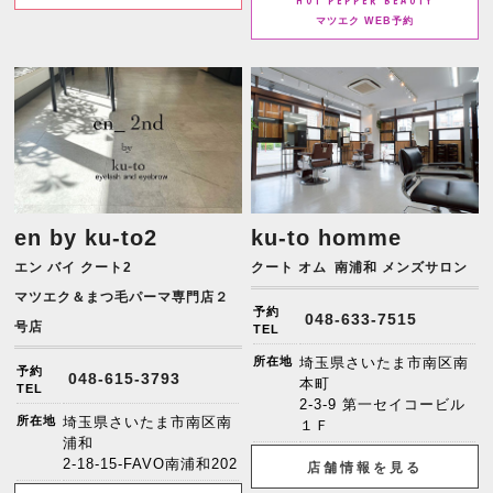
HOT PEPPER BEAUTY
マツエク WEB予約
en by ku-to2
ku-to homme
エン バイ クート2
クート オム
南浦和 メンズサロン
マツエク＆まつ毛パーマ専門店２
予約
048-633-7515
号店
TEL
所在地
埼玉県さいたま市南区南
予約
048-615-3793
本町
TEL
2-3-9 第一セイコービル
所在地
埼玉県さいたま市南区南
１Ｆ
浦和
2-18-15-FAVO南浦和202
店舗情報を見る