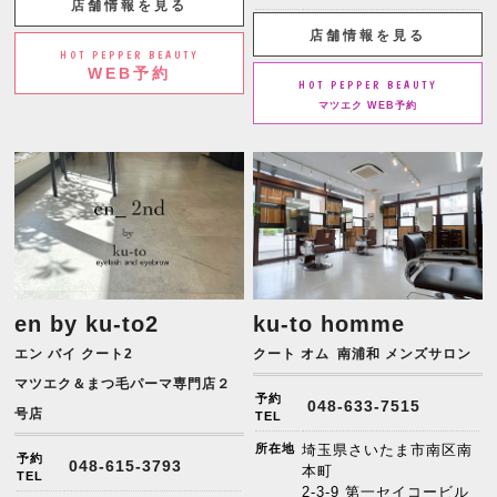
店舗情報を見る
店舗情報を見る
HOT PEPPER BEAUTY
WEB予約
HOT PEPPER BEAUTY
マツエク WEB予約
en by ku-to2
ku-to homme
エン バイ クート2
クート オム
南浦和 メンズサロン
マツエク＆まつ毛パーマ専門店２
予約
048-633-7515
号店
TEL
所在地
埼玉県さいたま市南区南
予約
048-615-3793
本町
TEL
2-3-9 第一セイコービル