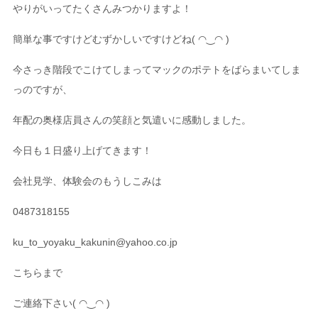
やりがいってたくさんみつかりますよ！
簡単な事ですけどむずかしいですけどね( ◠‿◠ )
今さっき階段でこけてしまってマックのポテトをばらまいてしま
っのですが、
年配の奥様店員さんの笑顔と気遣いに感動しました。
今日も１日盛り上げてきます！
会社見学、体験会のもうしこみは
0487318155
ku_to_yoyaku_kakunin@yahoo.co.jp
こちらまで
ご連絡下さい( ◠‿◠ )