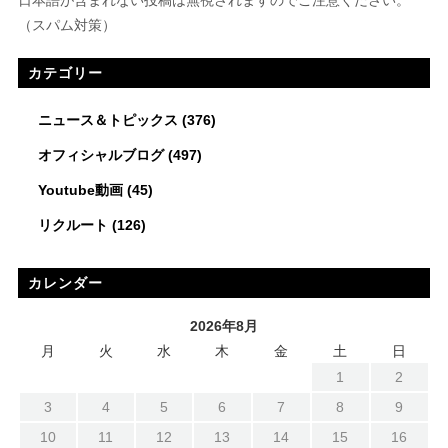
（スパム対策）
カテゴリー
ニュース＆トピックス
(376)
オフィシャルブログ
(497)
Youtube動画
(45)
リクルート
(126)
カレンダー
2026年8月
月
火
水
木
金
土
日
1
2
3
4
5
6
7
8
9
10
11
12
13
14
15
16