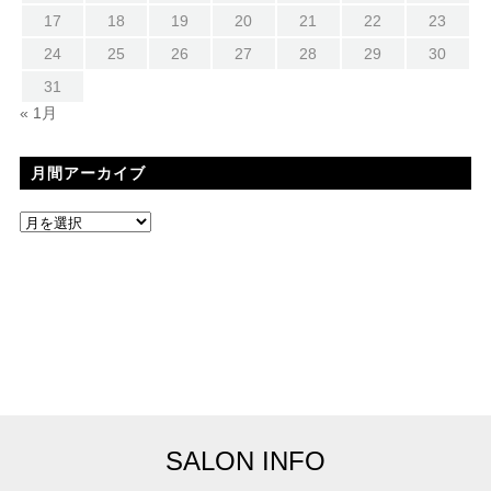
17
18
19
20
21
22
23
24
25
26
27
28
29
30
31
« 1月
月間アーカイブ
SALON INFO