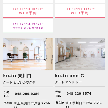
HOT PEPPER BEAUTY
HOT PEPPER BEAUTY
WEB予約
WEB予約
HOT PEPPER BEAUTY
マツエク･ネイル WEB予約
ku-to
ku-to and C
東川口
クート アンド シー
クート ヒガシカワグチ
予約
予約
048-229-3574
048-299-9386
TEL
TEL
所在地
埼玉県川口市戸塚 2-26-
所在地
埼玉県川口市戸塚２-24-
18
11