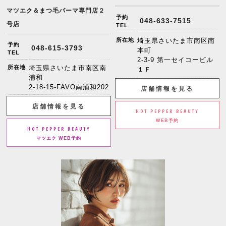
マツエク＆まつ毛パーマ専門店２
予約
048-633-7515
号店
TEL
所在地
埼玉県さいたま市南区南
予約
048-615-3793
本町
TEL
2-3-9 第一セイコービル
所在地
埼玉県さいたま市南区南
１Ｆ
浦和
2-18-15-FAVO南浦和202
店舗情報を見る
店舗情報を見る
HOT PEPPER BEAUTY
WEB予約
HOT PEPPER BEAUTY
マツエク WEB予約