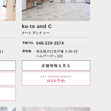
ku-to and C
クート アンド シー
048-229-3574
予約TEL
所在地
埼玉県川口市戸塚 2-26-18
11
ベルアーデン102
店舗情報を見る
HOT PEPPER BEAUTY
WEB予約