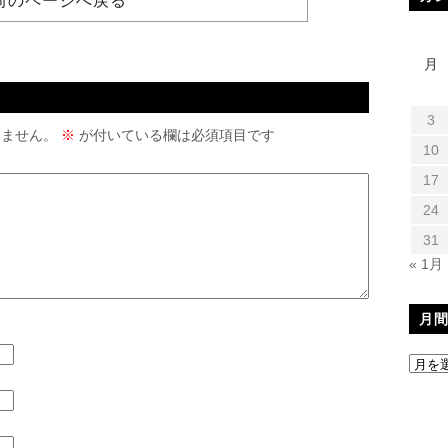
前のページへ戻る
月
3
りません。
※
が付いている欄は必須項目です
10
17
24
31
« 1月
月