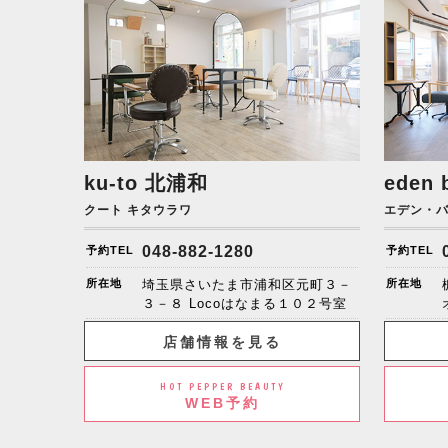
ku-to
北浦和
eden 
クート キタウラワ
エデン・
048-882-1280
予約TEL
予約TEL
所在地
埼玉県さいたま市浦和区元町３－
所在地
３－８ Locoはなまる１０２号室
店舗情報を見る
HOT PEPPER BEAUTY
WEB予約