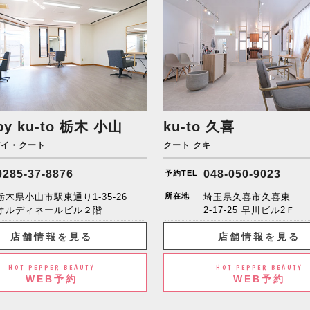
by ku-to
栃木 小山
ku-to 久喜
バイ・クート
クート クキ
0285-37-8876
048-050-9023
予約TEL
栃木県小山市駅東通り1-35-26
所在地
埼玉県久喜市久喜東
オルディネールビル２階
2-17-25 早川ビル2Ｆ
店舗情報を見る
店舗情報を見る
HOT PEPPER BEAUTY
HOT PEPPER BEAUTY
WEB予約
WEB予約