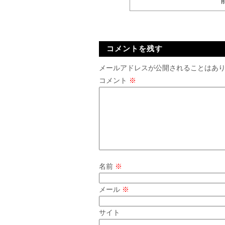
コメントを残す
メールアドレスが公開されることはあ
コメント
※
名前
※
メール
※
サイト