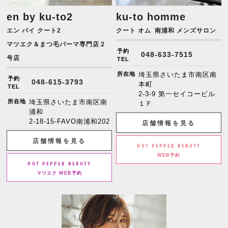
en by ku-to2
ku-to homme
エン バイ クート2
クート オム
南浦和 メンズサロン
マツエク＆まつ毛パーマ専門店２
予約
048-633-7515
号店
TEL
所在地
埼玉県さいたま市南区南
予約
048-615-3793
本町
TEL
2-3-9 第一セイコービル
所在地
埼玉県さいたま市南区南
１Ｆ
浦和
2-18-15-FAVO南浦和202
店舗情報を見る
店舗情報を見る
HOT PEPPER BEAUTY
WEB予約
HOT PEPPER BEAUTY
マツエク WEB予約