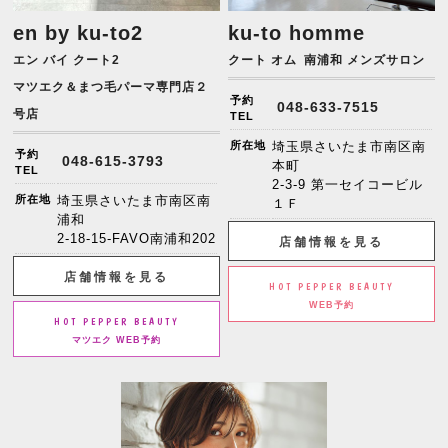
en by ku-to2
ku-to homme
エン バイ クート2
クート オム
南浦和 メンズサロン
マツエク＆まつ毛パーマ専門店２
予約
048-633-7515
号店
TEL
所在地
埼玉県さいたま市南区南
予約
048-615-3793
本町
TEL
2-3-9 第一セイコービル
所在地
埼玉県さいたま市南区南
１Ｆ
浦和
2-18-15-FAVO南浦和202
店舗情報を見る
店舗情報を見る
HOT PEPPER BEAUTY
WEB予約
HOT PEPPER BEAUTY
マツエク WEB予約