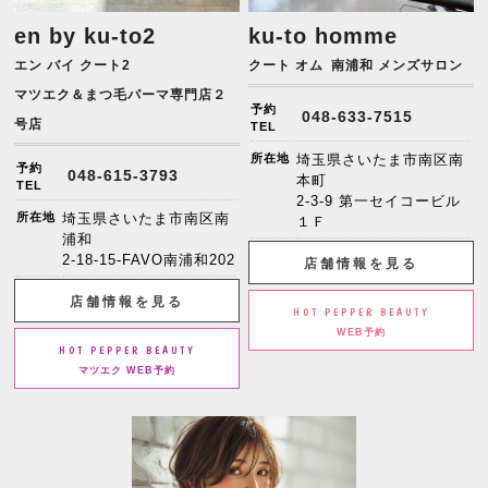
en by ku-to2
ku-to homme
エン バイ クート2
クート オム
南浦和 メンズサロン
マツエク＆まつ毛パーマ専門店２
予約
048-633-7515
号店
TEL
所在地
埼玉県さいたま市南区南
予約
048-615-3793
本町
TEL
2-3-9 第一セイコービル
所在地
埼玉県さいたま市南区南
１Ｆ
浦和
2-18-15-FAVO南浦和202
店舗情報を見る
店舗情報を見る
HOT PEPPER BEAUTY
WEB予約
HOT PEPPER BEAUTY
マツエク WEB予約