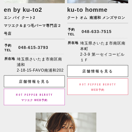
en by ku-to2
ku-to homme
エン バイ クート2
クート オム
南浦和 メンズサロン
マツエク＆まつ毛パーマ専門店２
予約
048-633-7515
号店
TEL
所在地
埼玉県さいたま市南区南
予約
048-615-3793
本町
TEL
2-3-9 第一セイコービル
所在地
埼玉県さいたま市南区南
１Ｆ
浦和
2-18-15-FAVO南浦和202
店舗情報を見る
店舗情報を見る
HOT PEPPER BEAUTY
WEB予約
HOT PEPPER BEAUTY
マツエク WEB予約