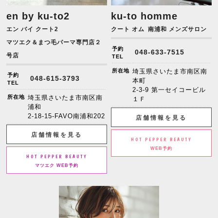
en by ku-to2
ku-to homme
エン バイ クート2
クート オム
南浦和 メンズサロン
マツエク＆まつ毛パーマ専門店２
予約
048-633-7515
号店
TEL
所在地
埼玉県さいたま市南区南
予約
048-615-3793
本町
TEL
2-3-9 第一セイコービル
所在地
埼玉県さいたま市南区南
１Ｆ
浦和
2-18-15-FAVO南浦和202
店舗情報を見る
店舗情報を見る
HOT PEPPER BEAUTY
WEB予約
HOT PEPPER BEAUTY
マツエク WEB予約