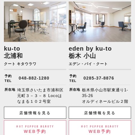
ku-to
eden by ku-to
北浦和
栃木 小山
クート キタウラワ
エデン・バイ・クート
予約
予約
048-882-1280
0285-37-8876
TEL
TEL
所在地
埼玉県さいたま市浦和区
所在地
栃木県小山市駅東通り1-
元町３－３－８ Locoは
35-26
なまる１０２号室
オルディネールビル２階
店舗情報を見る
店舗情報を見る
HOT PEPPER BEAUTY
HOT PEPPER BEAUTY
WEB予約
WEB予約