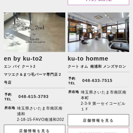
en by ku-to2
ku-to homme
エン バイ クート2
クート オム
南浦和 メンズサロン
マツエク＆まつ毛パーマ専門店２
予約
048-633-7515
号店
TEL
所在地
埼玉県さいたま市南区南
予約
048-615-3793
本町
TEL
2-3-9 第一セイコービル
所在地
埼玉県さいたま市南区南
１Ｆ
浦和
2-18-15-FAVO南浦和202
店舗情報を見る
店舗情報を見る