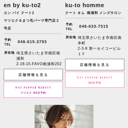
en by ku-to2
ku-to homme
エン バイ クート2
クート オム
南浦和 メンズサロン
マツエク＆まつ毛パーマ専門店２
予約
048-633-7515
号店
TEL
所在地
埼玉県さいたま市南区南
予約
048-615-3793
本町
TEL
2-3-9 第一セイコービル
所在地
埼玉県さいたま市南区南
１Ｆ
浦和
2-18-15-FAVO南浦和202
店舗情報を見る
店舗情報を見る
HOT PEPPER BEAUTY
WEB予約
HOT PEPPER BEAUTY
マツエク WEB予約