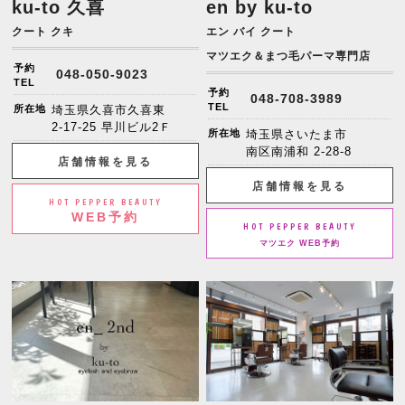
ku-to 久喜
en by ku-to
クート クキ
エン バイ クート
マツエク＆まつ毛パーマ専門店
予約
048-050-9023
TEL
予約
048-708-3989
TEL
所在地
埼玉県久喜市久喜東
2-17-25 早川ビル2Ｆ
所在地
埼玉県さいたま市
南区南浦和 2-28-8
店舗情報を見る
店舗情報を見る
HOT PEPPER BEAUTY
WEB予約
HOT PEPPER BEAUTY
マツエク WEB予約