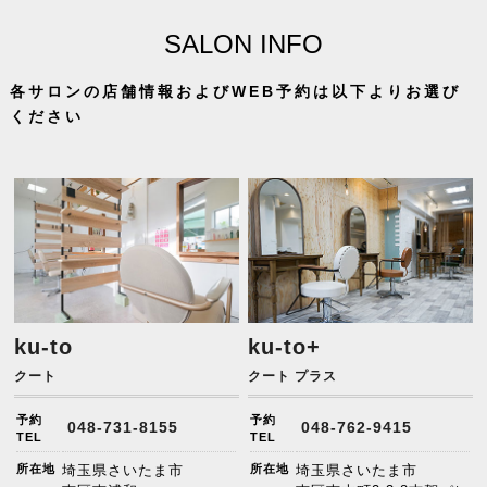
SALON INFO
各サロンの店舗情報およびWEB予約は以下よりお選び
ください
ku-to
ku-to+
クート
クート プラス
予約
予約
048-731-8155
048-762-9415
TEL
TEL
所在地
埼玉県さいたま市
所在地
埼玉県さいたま市