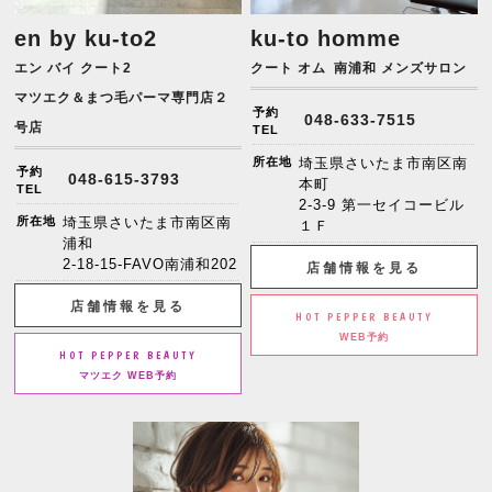
en by ku-to2
ku-to homme
エン バイ クート2
クート オム
南浦和 メンズサロン
マツエク＆まつ毛パーマ専門店２
予約
048-633-7515
号店
TEL
所在地
埼玉県さいたま市南区南
予約
048-615-3793
本町
TEL
2-3-9 第一セイコービル
所在地
埼玉県さいたま市南区南
１Ｆ
浦和
2-18-15-FAVO南浦和202
店舗情報を見る
店舗情報を見る
HOT PEPPER BEAUTY
WEB予約
HOT PEPPER BEAUTY
マツエク WEB予約