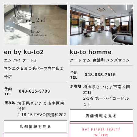
en by ku-to2
ku-to homme
エン バイ クート2
クート オム
南浦和 メンズサロン
マツエク＆まつ毛パーマ専門店２
予約
048-633-7515
号店
TEL
所在地
埼玉県さいたま市南区南
予約
048-615-3793
本町
TEL
2-3-9 第一セイコービル
所在地
埼玉県さいたま市南区南
１Ｆ
浦和
2-18-15-FAVO南浦和202
店舗情報を見る
店舗情報を見る
HOT PEPPER BEAUTY
WEB予約