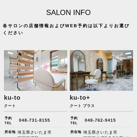
SALON INFO
各サロンの店舗情報およびWEB予約は以下よりお選び
ください
ku-to
ku-to+
クート
クート プラス
予約
予約
048-731-8155
048-762-9415
TEL
TEL
所在地
埼玉県さいたま市
所在地
埼玉県さいたま市