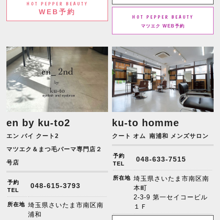
HOT PEPPER BEAUTY
WEB予約
HOT PEPPER BEAUTY
マツエク WEB予約
en by ku-to2
ku-to homme
エン バイ クート2
クート オム
南浦和 メンズサロン
マツエク＆まつ毛パーマ専門店２
予約
048-633-7515
号店
TEL
所在地
埼玉県さいたま市南区南
予約
048-615-3793
本町
TEL
2-3-9 第一セイコービル
所在地
埼玉県さいたま市南区南
１Ｆ
浦和