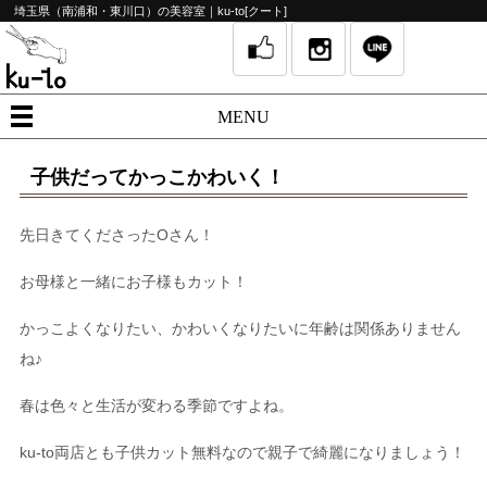
埼玉県（南浦和・東川口）の美容室｜ku-to[クート]
MENU
子供だってかっこかわいく！
先日きてくださったOさん！
お母様と一緒にお子様もカット！
かっこよくなりたい、かわいくなりたいに年齢は関係ありません
ね♪
春は色々と生活が変わる季節ですよね。
ku-to両店とも子供カット無料なので親子で綺麗になりましょう！