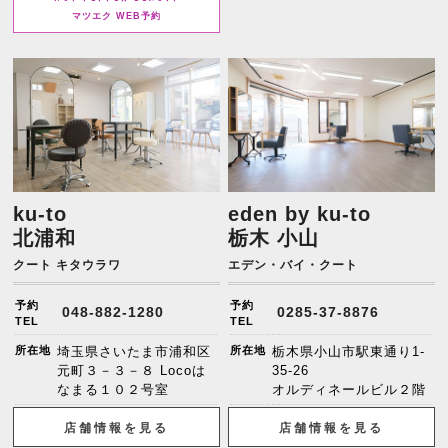
マツエク WEB予約
ku-to
eden by ku-to
北浦和
栃木 小山
クート キタウラワ
エデン・バイ・クート
予約
予約
048-882-1280
0285-37-8876
TEL
TEL
所在地
埼玉県さいたま市浦和区
所在地
栃木県小山市駅東通り1-
元町３－３－８ Locoは
35-26
なまる１０２号室
オルディネールビル２階
店舗情報を見る
店舗情報を見る