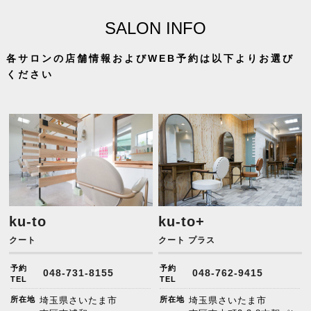
SALON INFO
各サロンの店舗情報およびWEB予約は以下よりお選び
ください
ku-to
ku-to+
クート
クート プラス
予約
予約
048-731-8155
048-762-9415
TEL
TEL
所在地
埼玉県さいたま市
所在地
埼玉県さいたま市