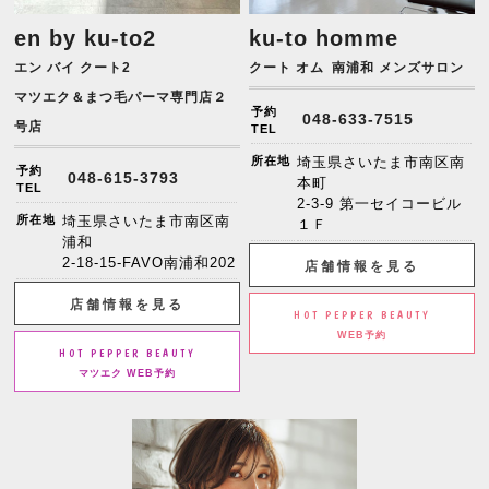
en by ku-to2
ku-to homme
エン バイ クート2
クート オム
南浦和 メンズサロン
マツエク＆まつ毛パーマ専門店２
予約
048-633-7515
号店
TEL
所在地
埼玉県さいたま市南区南
予約
048-615-3793
本町
TEL
2-3-9 第一セイコービル
所在地
埼玉県さいたま市南区南
１Ｆ
浦和
2-18-15-FAVO南浦和202
店舗情報を見る
店舗情報を見る
HOT PEPPER BEAUTY
WEB予約
HOT PEPPER BEAUTY
マツエク WEB予約