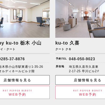
by ku-to
栃木 小山
ku-to 久喜
バイ・クート
クート クキ
0285-37-8876
048-050-9023
予約TEL
栃木県小山市駅東通り1-35-26
所在地
埼玉県久喜市久喜東
オルディネールビル２階
2-17-25 早川ビル2Ｆ
店舗情報を見る
店舗情報を見る
HOT PEPPER BEAUTY
HOT PEPPER BEAUTY
WEB予約
WEB予約