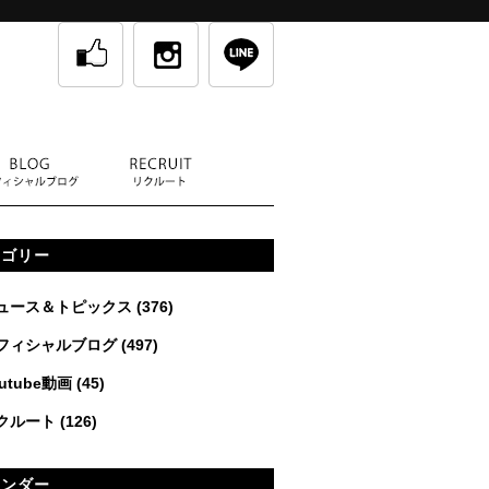
テゴリー
ュース＆トピックス
(376)
フィシャルブログ
(497)
utube動画
(45)
クルート
(126)
レンダー