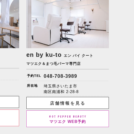
en by ku-to
エン バイ クート
マツエク＆まつ毛パーマ専門店
048-708-3989
予約TEL
所在地
埼玉県さいたま市
南区南浦和 2-28-8
店舗情報を見る
HOT PEPPER BEAUTY
マツエク WEB予約