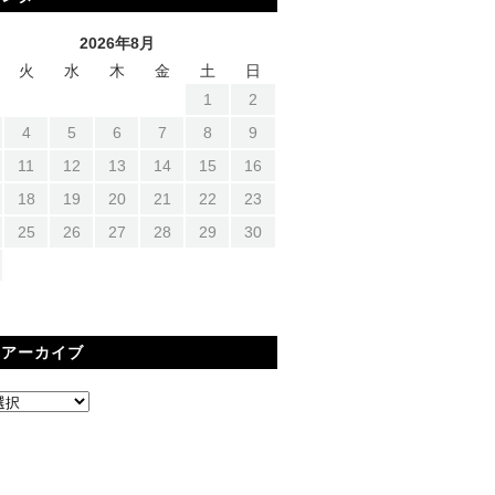
2026年8月
火
水
木
金
土
日
1
2
4
5
6
7
8
9
11
12
13
14
15
16
18
19
20
21
22
23
25
26
27
28
29
30
間アーカイブ