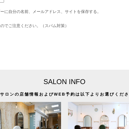
ザーに自分の名前、メールアドレス、サイトを保存する。
すのでご注意ください。（スパム対策）
SALON INFO
サロンの店舗情報およびWEB予約は以下よりお選びくだ