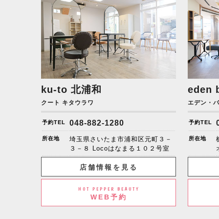
ku-to
北浦和
eden 
クート キタウラワ
エデン・
048-882-1280
予約TEL
予約TEL
所在地
埼玉県さいたま市浦和区元町３－
所在地
３－８ Locoはなまる１０２号室
店舗情報を見る
HOT PEPPER BEAUTY
WEB予約