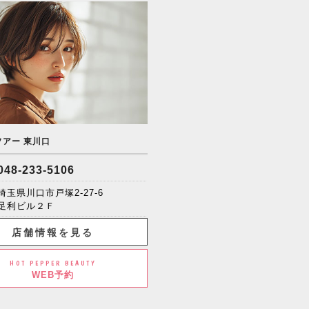
ソアー 東川口
048-233-5106
埼玉県川口市戸塚2-27-6
足利ビル２Ｆ
店舗情報を見る
HOT PEPPER BEAUTY
WEB予約