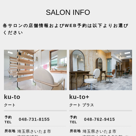
SALON INFO
各サロンの店舗情報およびWEB予約は以下よりお選び
ください
ku-to
ku-to+
クート
クート プラス
予約
予約
048-731-8155
048-762-9415
TEL
TEL
所在地
埼玉県さいたま市
所在地
埼玉県さいたま市