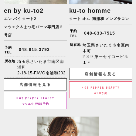
en by ku-to2
ku-to homme
エン バイ クート2
クート オム
南浦和 メンズサロン
マツエク＆まつ毛パーマ専門店２
予約
048-633-7515
号店
TEL
所在地
埼玉県さいたま市南区南
予約
048-615-3793
本町
TEL
2-3-9 第一セイコービル
所在地
埼玉県さいたま市南区南
１Ｆ
浦和
2-18-15-FAVO南浦和202
店舗情報を見る
店舗情報を見る
HOT PEPPER BEAUTY
WEB予約
HOT PEPPER BEAUTY
マツエク WEB予約