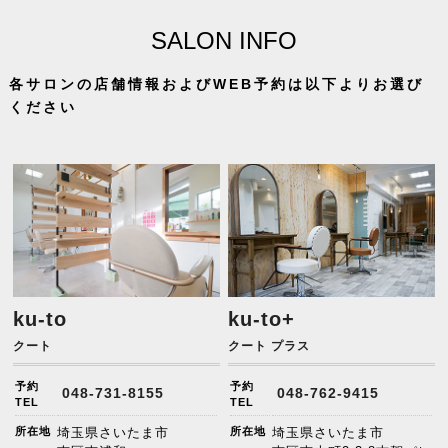
SALON INFO
各サロンの店舗情報およびWEB予約は以下よりお選び
ください
ku-to
ku-to+
クート
クート プラス
予約
予約
048-731-8155
048-762-9415
TEL
TEL
所在地
埼玉県さいたま市
所在地
埼玉県さいたま市