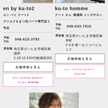
en by ku-to2
ku-to homme
エン バイ クート2
クート オム
南浦和 メンズサロン
マツエク＆まつ毛パーマ専門店２
予約
048-633-7515
号店
TEL
所在地
埼玉県さいたま市南区南
予約
048-615-3793
本町
TEL
2-3-9 第一セイコービル
所在地
埼玉県さいたま市南区南
１Ｆ
浦和
2-18-15-FAVO南浦和202
店舗情報を見る
店舗情報を見る
HOT PEPPER BEAUTY
WEB予約
HOT PEPPER BEAUTY
マツエク WEB予約