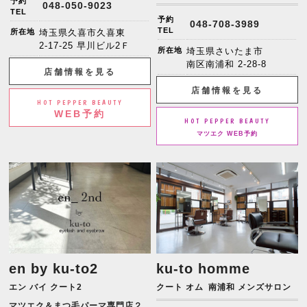
予約
048-050-9023
TEL
予約
048-708-3989
TEL
所在地
埼玉県久喜市久喜東
2-17-25 早川ビル2Ｆ
所在地
埼玉県さいたま市
南区南浦和 2-28-8
店舗情報を見る
店舗情報を見る
HOT PEPPER BEAUTY
WEB予約
HOT PEPPER BEAUTY
マツエク WEB予約
en by ku-to2
ku-to homme
エン バイ クート2
クート オム
南浦和 メンズサロン
マツエク＆まつ毛パーマ専門店２