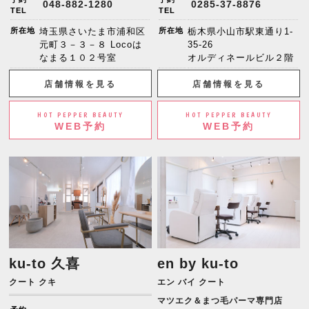
048-882-1280
0285-37-8876
TEL
TEL
所在地
埼玉県さいたま市浦和区
所在地
栃木県小山市駅東通り1-
元町３－３－８ Locoは
35-26
なまる１０２号室
オルディネールビル２階
店舗情報を見る
店舗情報を見る
HOT PEPPER BEAUTY
HOT PEPPER BEAUTY
WEB予約
WEB予約
ku-to 久喜
en by ku-to
クート クキ
エン バイ クート
マツエク＆まつ毛パーマ専門店