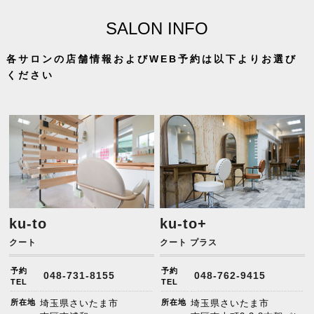
SALON INFO
各サロンの店舗情報およびWEB予約は以下よりお選び
ください
ku-to
ku-to+
クート
クート プラス
予約
予約
048-731-8155
048-762-9415
TEL
TEL
所在地
埼玉県さいたま市
所在地
埼玉県さいたま市