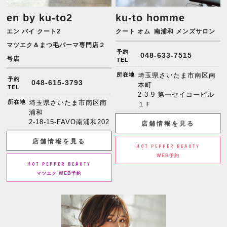
en by ku-to2
ku-to homme
エン バイ クート2
クート オム
南浦和 メンズサロン
マツエク＆まつ毛パーマ専門店２
予約
048-633-7515
号店
TEL
所在地
埼玉県さいたま市南区南
予約
048-615-3793
本町
TEL
2-3-9 第一セイコービル
所在地
埼玉県さいたま市南区南
１Ｆ
浦和
2-18-15-FAVO南浦和202
店舗情報を見る
店舗情報を見る
HOT PEPPER BEAUTY
WEB予約
HOT PEPPER BEAUTY
マツエク WEB予約