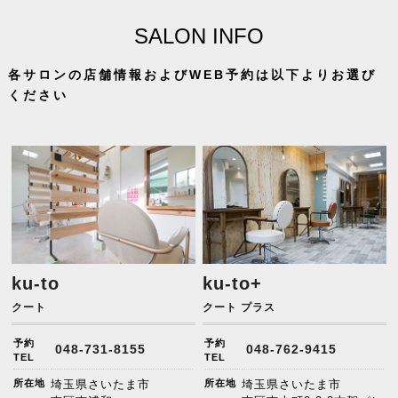
SALON INFO
各サロンの店舗情報およびWEB予約は以下よりお選び
ください
ku-to
ku-to+
クート
クート プラス
予約
予約
048-731-8155
048-762-9415
TEL
TEL
所在地
埼玉県さいたま市
所在地
埼玉県さいたま市