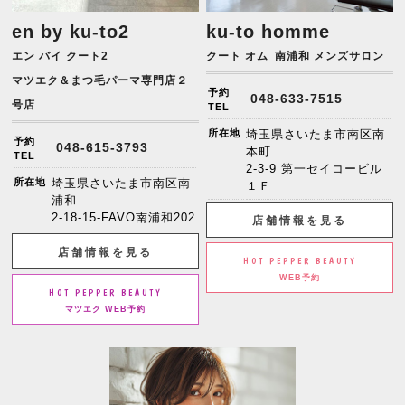
en by ku-to2
ku-to homme
エン バイ クート2
クート オム
南浦和 メンズサロン
マツエク＆まつ毛パーマ専門店２
予約
048-633-7515
号店
TEL
所在地
埼玉県さいたま市南区南
予約
048-615-3793
本町
TEL
2-3-9 第一セイコービル
所在地
埼玉県さいたま市南区南
１Ｆ
浦和
2-18-15-FAVO南浦和202
店舗情報を見る
店舗情報を見る
HOT PEPPER BEAUTY
WEB予約
HOT PEPPER BEAUTY
マツエク WEB予約