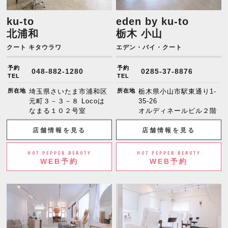
ku-to
eden by ku-to
北浦和
栃木 小山
クート キタウラワ
エデン・バイ・クート
予約
予約
048-882-1280
0285-37-8876
TEL
TEL
所在地
埼玉県さいたま市浦和区
所在地
栃木県小山市駅東通り1-
元町３－３－８ Locoは
35-26
なまる１０２号室
オルディネールビル２階
店舗情報を見る
店舗情報を見る
HOT PEPPER BEAUTY
HOT PEPPER BEAUTY
WEB予約
WEB予約