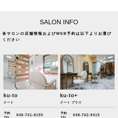
SALON INFO
各サロンの店舗情報およびWEB予約は以下よりお選び
ください
ku-to
ku-to+
クート
クート プラス
予約
予約
048-731-8155
048-762-9415
TEL
TEL