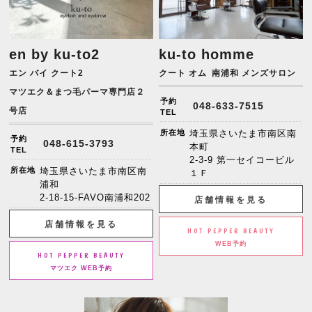
en by ku-to2
ku-to homme
エン バイ クート2
クート オム
南浦和 メンズサロン
マツエク＆まつ毛パーマ専門店２
予約
048-633-7515
号店
TEL
所在地
埼玉県さいたま市南区南
予約
048-615-3793
本町
TEL
2-3-9 第一セイコービル
所在地
埼玉県さいたま市南区南
１Ｆ
浦和
2-18-15-FAVO南浦和202
店舗情報を見る
店舗情報を見る
HOT PEPPER BEAUTY
WEB予約
HOT PEPPER BEAUTY
マツエク WEB予約