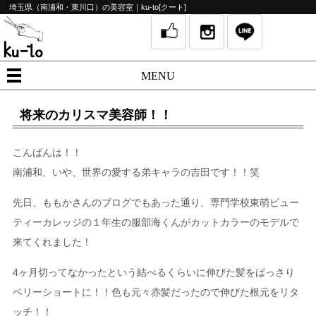
埼玉県（南浦和・東川口）の美容室｜ku-to[クート]
MENU
将来のカリスマ美容師！！
こんばんは！！
南浦和、いや、世界の愛する弟キャラの吉田です！！笑
先日、ももかさんのブログでもあった通り、専門学校東萌ビュー
ティーカレッジの１年生の服部海くんがカットカラーのモデルで
来てくれました！
4ヶ月切ってなかったという結べるくらいに伸びた髪をばっさり
ベリーショートに！！色も元々赤髪だったので伸びた根元をリタ
ッチ！！