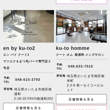
en by ku-to2
ku-to homme
エン バイ クート2
クート オム
南浦和 メンズサロン
マツエク＆まつ毛パーマ専門店２
予約
048-633-7515
号店
TEL
所在地
埼玉県さいたま市南区南
予約
048-615-3793
本町
TEL
2-3-9 第一セイコービル
所在地
埼玉県さいたま市南区南
１Ｆ
浦和
2-18-15-FAVO南浦和202
店舗情報を見る
店舗情報を見る