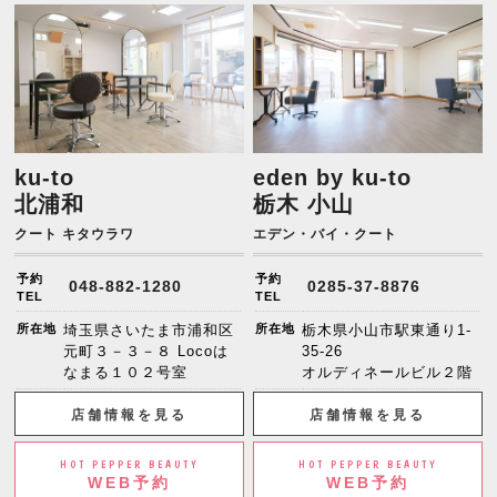
ku-to
eden by ku-to
北浦和
栃木 小山
クート キタウラワ
エデン・バイ・クート
予約
予約
048-882-1280
0285-37-8876
TEL
TEL
所在地
埼玉県さいたま市浦和区
所在地
栃木県小山市駅東通り1-
元町３－３－８ Locoは
35-26
なまる１０２号室
オルディネールビル２階
店舗情報を見る
店舗情報を見る
HOT PEPPER BEAUTY
HOT PEPPER BEAUTY
WEB予約
WEB予約