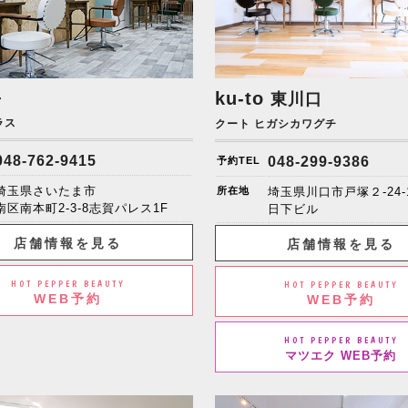
+
ku-to
東川口
ラス
クート ヒガシカワグチ
048-762-9415
048-299-9386
予約TEL
埼玉県さいたま市
所在地
埼玉県川口市戸塚２-24-
南区南本町2-3-8志賀パレス1F
日下ビル
店舗情報を見る
店舗情報を見る
HOT PEPPER BEAUTY
HOT PEPPER BEAUTY
WEB予約
WEB予約
HOT PEPPER BEAUTY
マツエク WEB予約