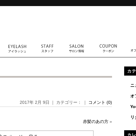
カ
ニ
オ
2017年 2月 9日 ｜ カテゴリー： ｜
コメント (0)
Yo
リ
赤髪のあの方
»
カ