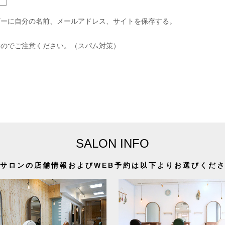
ザーに自分の名前、メールアドレス、サイトを保存する。
すのでご注意ください。（スパム対策）
SALON INFO
サロンの店舗情報およびWEB予約は以下よりお選びくだ