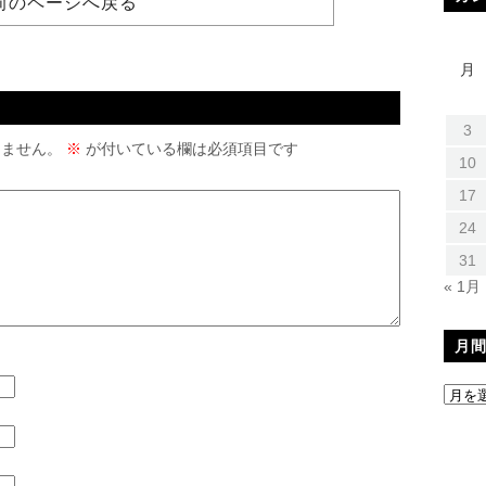
前のページへ戻る
月
3
りません。
※
が付いている欄は必須項目です
10
17
24
31
« 1月
月