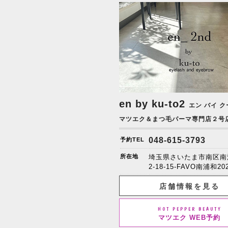
en by ku-to2
エン バイ ク
マツエク＆まつ毛パーマ専門店２号
048-615-3793
予約TEL
所在地
埼玉県さいたま市南区南
2-18-15-FAVO南浦和20
店舗情報を見る
HOT PEPPER BEAUTY
マツエク WEB予約