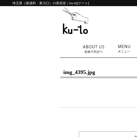
埼玉県（南浦和・東川口）の美容室｜ku-to[クート]
img_4395.jpg