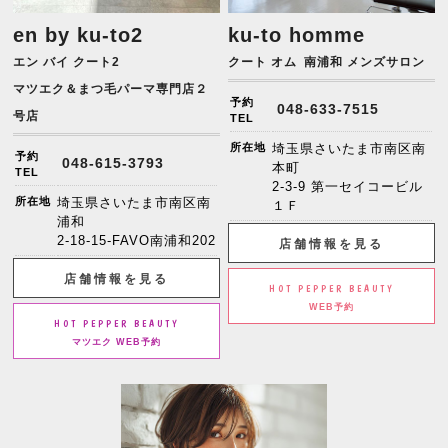
en by ku-to2
ku-to homme
エン バイ クート2
クート オム
南浦和 メンズサロン
マツエク＆まつ毛パーマ専門店２
予約
048-633-7515
号店
TEL
所在地
埼玉県さいたま市南区南
予約
048-615-3793
本町
TEL
2-3-9 第一セイコービル
所在地
埼玉県さいたま市南区南
１Ｆ
浦和
2-18-15-FAVO南浦和202
店舗情報を見る
店舗情報を見る
HOT PEPPER BEAUTY
WEB予約
HOT PEPPER BEAUTY
マツエク WEB予約