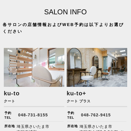
SALON INFO
各サロンの店舗情報およびWEB予約は以下よりお選び
ください
ku-to
ku-to+
クート
クート プラス
予約
予約
048-731-8155
048-762-9415
TEL
TEL
所在地
埼玉県さいたま市
所在地
埼玉県さいたま市