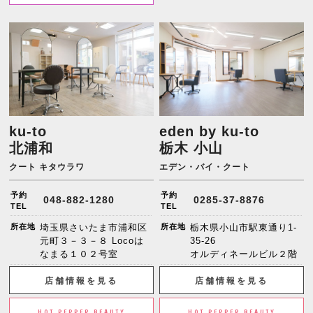
ku-to
eden by ku-to
北浦和
栃木 小山
クート キタウラワ
エデン・バイ・クート
予約
予約
048-882-1280
0285-37-8876
TEL
TEL
所在地
埼玉県さいたま市浦和区
所在地
栃木県小山市駅東通り1-
元町３－３－８ Locoは
35-26
なまる１０２号室
オルディネールビル２階
店舗情報を見る
店舗情報を見る
HOT PEPPER BEAUTY
HOT PEPPER BEAUTY