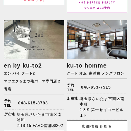
HOT PEPPER BEAUTY
マツエク WEB予約
en by ku-to2
ku-to homme
エン バイ クート2
クート オム
南浦和 メンズサロン
マツエク＆まつ毛パーマ専門店２
予約
048-633-7515
号店
TEL
所在地
埼玉県さいたま市南区南
予約
048-615-3793
本町
TEL
2-3-9 第一セイコービル
所在地
埼玉県さいたま市南区南
１Ｆ
浦和
2-18-15-FAVO南浦和202
店舗情報を見る