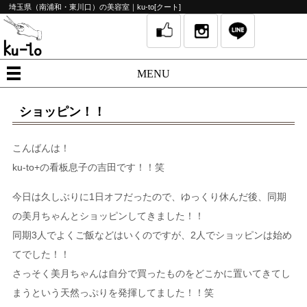
埼玉県（南浦和・東川口）の美容室｜ku-to[クート]
MENU
ショッピン！！
こんばんは！
ku-to+の看板息子の吉田です！！笑
今日は久しぶりに1日オフだったので、ゆっくり休んだ後、同期
の美月ちゃんとショッピンしてきました！！
同期3人でよくご飯などはいくのですが、2人でショッピンは始め
てでした！！
さっそく美月ちゃんは自分で買ったものをどこかに置いてきてし
まうという天然っぷりを発揮してました！！笑