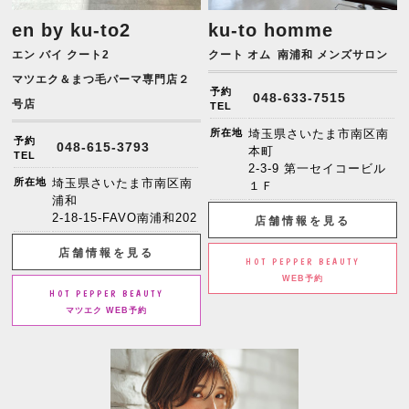
en by ku-to2
ku-to homme
エン バイ クート2
クート オム
南浦和 メンズサロン
マツエク＆まつ毛パーマ専門店２
予約
048-633-7515
号店
TEL
所在地
埼玉県さいたま市南区南
予約
048-615-3793
本町
TEL
2-3-9 第一セイコービル
所在地
埼玉県さいたま市南区南
１Ｆ
浦和
2-18-15-FAVO南浦和202
店舗情報を見る
店舗情報を見る
HOT PEPPER BEAUTY
WEB予約
HOT PEPPER BEAUTY
マツエク WEB予約