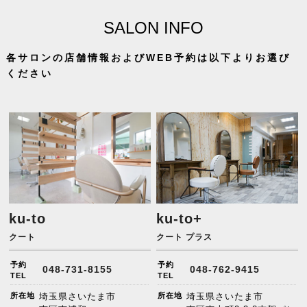
SALON INFO
各サロンの店舗情報およびWEB予約は以下よりお選び
ください
ku-to
ku-to+
クート
クート プラス
予約
予約
048-731-8155
048-762-9415
TEL
TEL
所在地
埼玉県さいたま市
所在地
埼玉県さいたま市