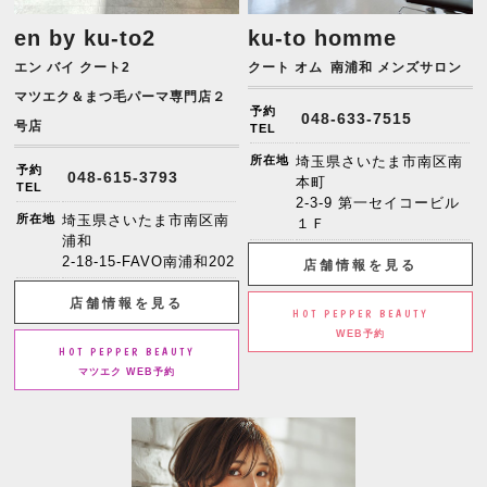
en by ku-to2
ku-to homme
エン バイ クート2
クート オム
南浦和 メンズサロン
マツエク＆まつ毛パーマ専門店２
予約
048-633-7515
号店
TEL
所在地
埼玉県さいたま市南区南
予約
048-615-3793
本町
TEL
2-3-9 第一セイコービル
所在地
埼玉県さいたま市南区南
１Ｆ
浦和
2-18-15-FAVO南浦和202
店舗情報を見る
店舗情報を見る
HOT PEPPER BEAUTY
WEB予約
HOT PEPPER BEAUTY
マツエク WEB予約