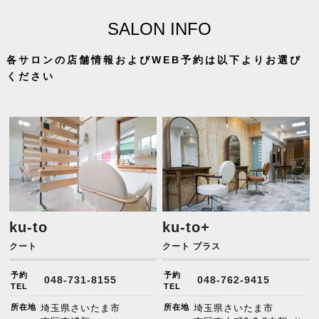
SALON INFO
各サロンの店舗情報およびWEB予約は以下よりお選び
ください
ku-to
ku-to+
クート
クート プラス
予約
予約
048-731-8155
048-762-9415
TEL
TEL
所在地
埼玉県さいたま市
所在地
埼玉県さいたま市