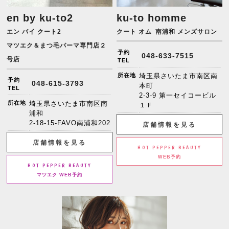
en by ku-to2
ku-to homme
エン バイ クート2
クート オム
南浦和 メンズサロン
マツエク＆まつ毛パーマ専門店２
予約
048-633-7515
号店
TEL
所在地
埼玉県さいたま市南区南
予約
048-615-3793
本町
TEL
2-3-9 第一セイコービル
所在地
埼玉県さいたま市南区南
１Ｆ
浦和
2-18-15-FAVO南浦和202
店舗情報を見る
店舗情報を見る
HOT PEPPER BEAUTY
WEB予約
HOT PEPPER BEAUTY
マツエク WEB予約