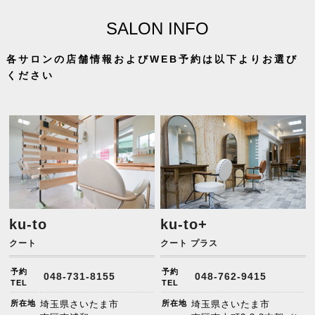
SALON INFO
各サロンの店舗情報およびWEB予約は以下よりお選び
ください
ku-to
ku-to+
クート
クート プラス
予約
予約
048-731-8155
048-762-9415
TEL
TEL
所在地
埼玉県さいたま市
所在地
埼玉県さいたま市