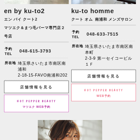
en by ku-to2
ku-to homme
エン バイ クート2
クート オム
南浦和 メンズサロン
マツエク＆まつ毛パーマ専門店２
予約
048-633-7515
号店
TEL
所在地
埼玉県さいたま市南区南
予約
048-615-3793
本町
TEL
2-3-9 第一セイコービル
所在地
埼玉県さいたま市南区南
１Ｆ
浦和
2-18-15-FAVO南浦和202
店舗情報を見る
店舗情報を見る
HOT PEPPER BEAUTY
WEB予約
HOT PEPPER BEAUTY
マツエク WEB予約