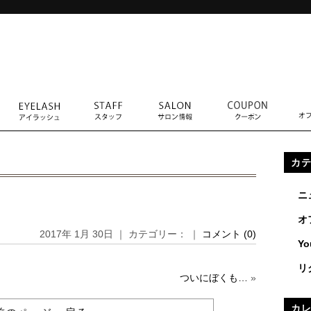
カ
ニ
オ
2017年 1月 30日 ｜ カテゴリー： ｜
コメント (0)
Yo
リ
ついにぼくも…
»
カ