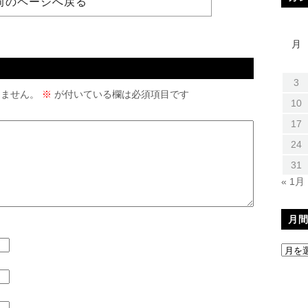
前のページへ戻る
月
3
りません。
※
が付いている欄は必須項目です
10
17
24
31
« 1月
月