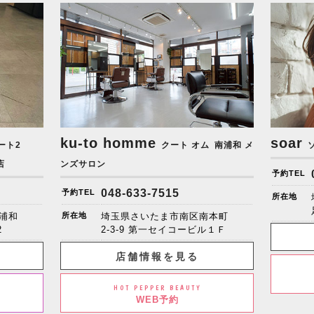
ku-to homme
soar
ート2
クート オム
南浦和 メ
店
ンズサロン
予約TEL
048-633-7515
予約TEL
所在地
浦和
所在地
埼玉県さいたま市南区南本町
2
2-3-9 第一セイコービル１Ｆ
店舗情報を見る
HOT PEPPER BEAUTY
WEB予約