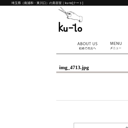
埼玉県（南浦和・東川口）の美容室｜ku-to[クート]
img_4713.jpg