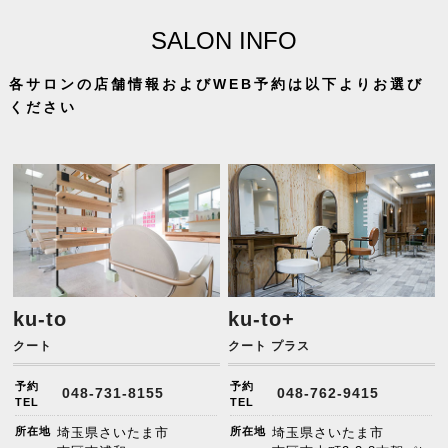
SALON INFO
各サロンの店舗情報およびWEB予約は以下よりお選び
ください
ku-to
ku-to+
クート
クート プラス
予約
予約
048-731-8155
048-762-9415
TEL
TEL
所在地
埼玉県さいたま市
所在地
埼玉県さいたま市