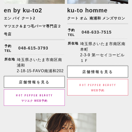
en by ku-to2
ku-to homme
エン バイ クート2
クート オム
南浦和 メンズサロン
マツエク＆まつ毛パーマ専門店２
予約
048-633-7515
号店
TEL
所在地
埼玉県さいたま市南区南
予約
048-615-3793
本町
TEL
2-3-9 第一セイコービル
所在地
埼玉県さいたま市南区南
１Ｆ
浦和
2-18-15-FAVO南浦和202
店舗情報を見る
店舗情報を見る
HOT PEPPER BEAUTY
WEB予約
HOT PEPPER BEAUTY
マツエク WEB予約