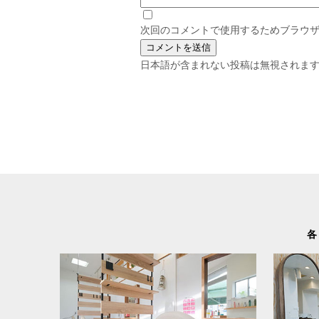
次回のコメントで使用するためブラウ
日本語が含まれない投稿は無視されま
各