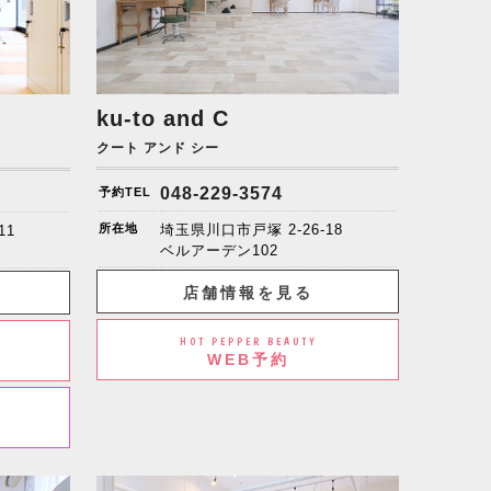
ku-to and C
クート アンド シー
048-229-3574
予約TEL
所在地
埼玉県川口市戸塚 2-26-18
11
ベルアーデン102
店舗情報を見る
HOT PEPPER BEAUTY
WEB予約