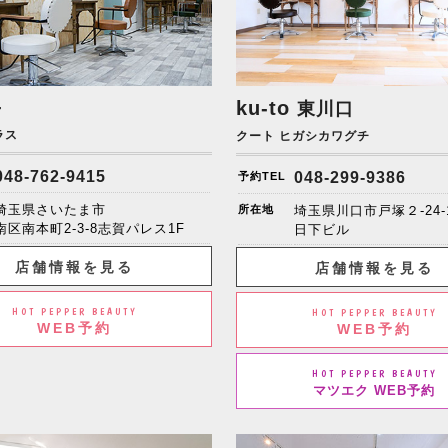
+
ku-to
東川口
ラス
クート ヒガシカワグチ
048-762-9415
048-299-9386
予約TEL
埼玉県さいたま市
所在地
埼玉県川口市戸塚２-24-
南区南本町2-3-8志賀パレス1F
日下ビル
店舗情報を見る
店舗情報を見る
HOT PEPPER BEAUTY
HOT PEPPER BEAUTY
WEB予約
WEB予約
HOT PEPPER BEAUTY
マツエク WEB予約