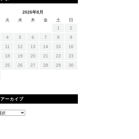
2026年8月
火
水
木
金
土
日
1
2
4
5
6
7
8
9
11
12
13
14
15
16
18
19
20
21
22
23
25
26
27
28
29
30
間アーカイブ