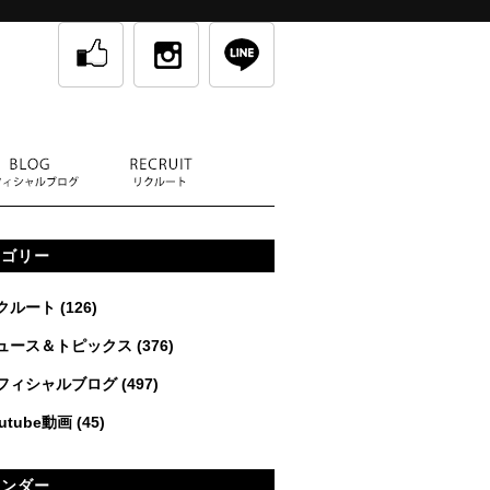
テゴリー
クルート
(126)
ュース＆トピックス
(376)
フィシャルブログ
(497)
utube動画
(45)
レンダー