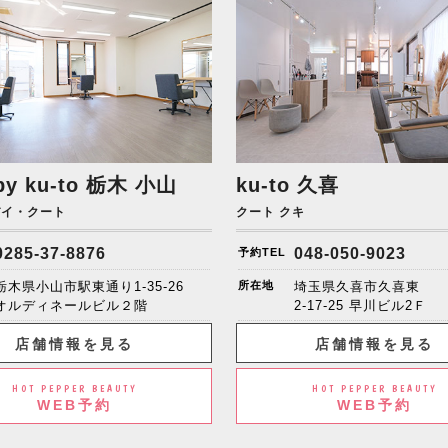
by ku-to
栃木 小山
ku-to 久喜
バイ・クート
クート クキ
0285-37-8876
048-050-9023
予約TEL
栃木県小山市駅東通り1-35-26
所在地
埼玉県久喜市久喜東
オルディネールビル２階
2-17-25 早川ビル2Ｆ
店舗情報を見る
店舗情報を見る
HOT PEPPER BEAUTY
HOT PEPPER BEAUTY
WEB予約
WEB予約