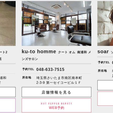
ku-to homme
soar
ート2
クート オム
南浦和 メ
店
ンズサロン
予約TEL
048-633-7515
予約TEL
所在地
浦和
所在地
埼玉県さいたま市南区南本町
2
2-3-9 第一セイコービル１Ｆ
店舗情報を見る
HOT PEPPER BEAUTY
WEB予約