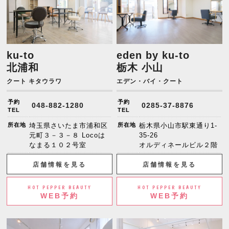
ku-to
eden by ku-to
北浦和
栃木 小山
クート キタウラワ
エデン・バイ・クート
予約
予約
048-882-1280
0285-37-8876
TEL
TEL
所在地
埼玉県さいたま市浦和区
所在地
栃木県小山市駅東通り1-
元町３－３－８ Locoは
35-26
なまる１０２号室
オルディネールビル２階
店舗情報を見る
店舗情報を見る
HOT PEPPER BEAUTY
HOT PEPPER BEAUTY
WEB予約
WEB予約