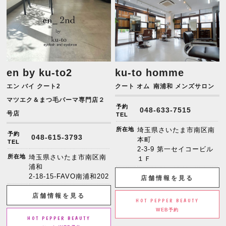
en by ku-to2
ku-to homme
エン バイ クート2
クート オム
南浦和 メンズサロン
マツエク＆まつ毛パーマ専門店２
予約
048-633-7515
号店
TEL
所在地
埼玉県さいたま市南区南
予約
048-615-3793
本町
TEL
2-3-9 第一セイコービル
所在地
埼玉県さいたま市南区南
１Ｆ
浦和
2-18-15-FAVO南浦和202
店舗情報を見る
店舗情報を見る
HOT PEPPER BEAUTY
WEB予約
HOT PEPPER BEAUTY