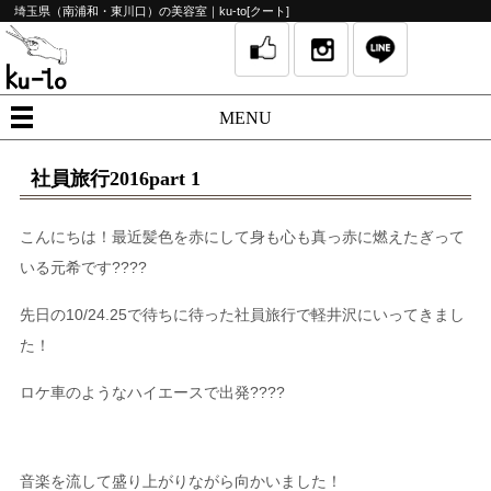
埼玉県（南浦和・東川口）の美容室｜ku-to[クート]
MENU
社員旅行2016part 1
こんにちは！最近髪色を赤にして身も心も真っ赤に燃えたぎって
いる元希です????
先日の10/24.25で待ちに待った社員旅行で軽井沢にいってきまし
た！
ロケ車のようなハイエースで出発????
音楽を流して盛り上がりながら向かいました！