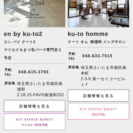
en by ku-to2
ku-to homme
エン バイ クート2
クート オム
南浦和 メンズサロン
マツエク＆まつ毛パーマ専門店２
予約
048-633-7515
号店
TEL
所在地
埼玉県さいたま市南区南
予約
048-615-3793
本町
TEL
2-3-9 第一セイコービル
所在地
埼玉県さいたま市南区南
１Ｆ
浦和
2-18-15-FAVO南浦和202
店舗情報を見る
店舗情報を見る
HOT PEPPER BEAUTY
WEB予約
HOT PEPPER BEAUTY
マツエク WEB予約