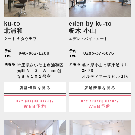
ku-to
eden by ku-to
北浦和
栃木 小山
クート キタウラワ
エデン・バイ・クート
予約
予約
048-882-1280
0285-37-8876
TEL
TEL
所在地
埼玉県さいたま市浦和区
所在地
栃木県小山市駅東通り1-
元町３－３－８ Locoは
35-26
なまる１０２号室
オルディネールビル２階
店舗情報を見る
店舗情報を見る
HOT PEPPER BEAUTY
HOT PEPPER BEAUTY
WEB予約
WEB予約