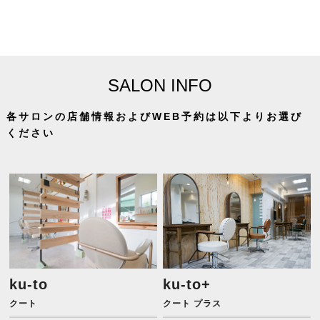
SALON INFO
各サロンの店舗情報およびWEB予約は以下よりお選び
ください
ku-to
ku-to+
クート
クート プラス