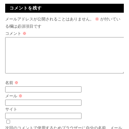
コメントを残す
メールアドレスが公開されることはありません。
※
が付いてい
る欄は必須項目です
コメント
※
名前
※
メール
※
サイト
次回のコメントで使用するためブラウザーに自分の名前、メール