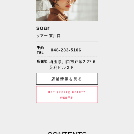
soar
ソアー 東川口
予約
048-233-5106
TEL
所在地
埼玉県川口市戸塚2-27-6
足利ビル２Ｆ
店舗情報を見る
HOT PEPPER BEAUTY
WEB予約