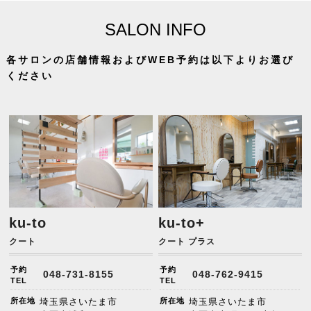
SALON INFO
各サロンの店舗情報およびWEB予約は以下よりお選び
ください
ku-to
ku-to+
クート
クート プラス
予約
予約
048-731-8155
048-762-9415
TEL
TEL
所在地
埼玉県さいたま市
所在地
埼玉県さいたま市