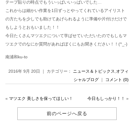
テープ貼りの時点でもういっぱいいっぱいでした…
これからは細かい作業を1日ずっとやってくれているアイリスト
の方たちを少しでも助けてあげられるように準備や片付けだけで
もしようとおもいました！！
今日たくさんマツエクについて学ばせていただいたのでもしもマ
ツエクでのなにか質問があればぼくにもお聞きください！！(^_-)
南浦和ku-to
2016年 9月 20日 ｜ カテゴリー：
ニュース＆トピックス
,
オフィ
シャルブログ
｜
コメント (0)
«
マツエク 美しさを保ってほしい！
今日もしっかり！！
»
前のページへ戻る