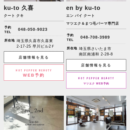
ku-to 久喜
en by ku-to
クート クキ
エン バイ クート
マツエク＆まつ毛パーマ専門店
予約
048-050-9023
TEL
予約
048-708-3989
TEL
所在地
埼玉県久喜市久喜東
2-17-25 早川ビル2Ｆ
所在地
埼玉県さいたま市
南区南浦和 2-28-8
店舗情報を見る
店舗情報を見る
HOT PEPPER BEAUTY
WEB予約
HOT PEPPER BEAUTY
マツエク WEB予約