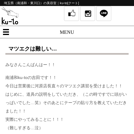
埼玉県（南浦和・東川口）の美容室｜ku-to[クート]
MENU
マツエクは難しい…
みなさんこんばんはー！！
南浦和ku-toの吉田です！！
今日は営業後に河原店長直々のマツエク講習を受けました！！
はじめに、道具の説明をしていただき、（この時ですでに頭がい
っぱいでした…笑）そのあとにテープの貼り方を教えていただき
ました！！
実際にやってみることに！！！
（難しすぎる…泣）